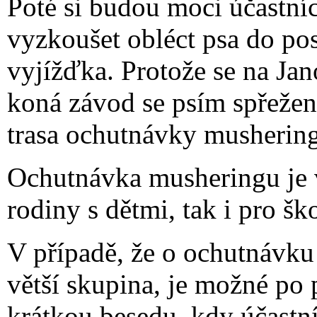
Poté si budou moci účastn
vyzkoušet obléct psa do po
vyjížďka. Protože se na Jan
koná závod se psím spřežen
trasa ochutnávky mushering
Ochutnávka musheringu je v
rodiny s dětmi, tak i pro ško
V případě, že o ochutnávk
větší skupina, je možné po 
krátkou besedu, kdy účast